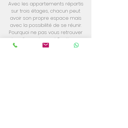
Avec les appartements répartis
sur trois étages, chacun peut
avoir son propre espace mais
avec la possibilité de se réunir.
Pourquoi ne pas vous retrouver
dans l'appartement Penthouse
pour un thé et un gâteau
d'anniversaire? Ou réunissez-vous
pour un verre de pétillant avant le
dîner sur la terrasse privée de
l'appartement Courtyard équipé
de radiateurs extérieurs pour
votre confort? Les
caractéristiques de conception
et l'atmosphère luxueuse des
appartements feront en sorte
que toute célébration se sentira
vraiment spéciale.