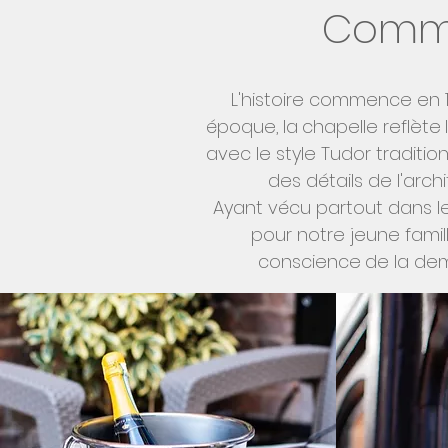
Comme
L'histoire commence en 1
époque,
la
chapelle reflète
avec le style Tudor tradit
des détails de l'arch
Ayant vécu partout dans l
pour notre jeune famil
conscience
de la dem
Notre mission est de f
appartement unique est m
meubles design et tout, d
première classe, mai
Nous voulons que vous vous