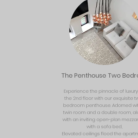
The Penthouse Two Bed
Experience the pinnacle of luxur
the 2nd floor with our exquisite 
bedroom penthouse. Adorned wi
twin room and a double room, a
with an inviting open-plan mezza
with a sofa bed,
Elevated ceilings flood the apart