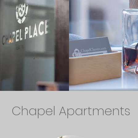
 reflète dans les petits extras bien pensés qui atten
ecommandations sur les endroits à visiter ou où ma
 et nous serons ravis de partager nos connaissances
Janice Atlay
Propriétaire
Chapel Apartments