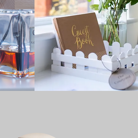
dront votre arrivée.
nger, n'hésitez pas à nous
 d'initiés!