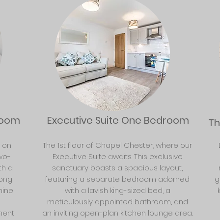
room
Executive Suite One Bedroom
Th
y on
The 1st floor of Chapel Chester, where our
two-
Executive Suite awaits. This exclusive
th a
sanctuary boasts a spacious layout,
long
featuring a separate bedroom adorned
g
nine
with a lavish king-sized bed, a
meticulously appointed bathroom, and
ment
an inviting open-plan kitchen lounge area.