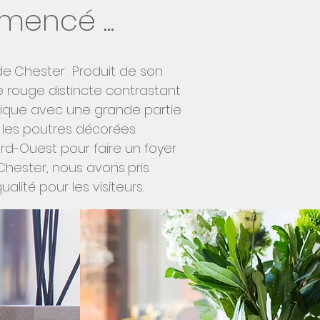
encé ...
de
Chester
. Produit de son
e rouge distincte contrastant
thique avec une grande partie
t les poutres décorées.
rd-Ouest pour faire un foyer
e Chester, nous avons
pris
té pour les visiteurs.
 visiteur averti. Chaque
 couleurs de bon goût, des
irs d'un hôtel de charme de
te clé de la chapelle.
ous restiez dans votre propre