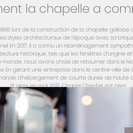
nt la chapelle a comm
866 lors de la construction de la chapelle galloise 
les
styles architecturaux de l'époque avec sa
briqu
ionnel. En 2017, il a connu un réaménagement sympa
itecture historique, tels que les fenêtres d'origine e
e monde, nous avons choisi de retourner dans
le
No
le. En gérant une entreprise dans le centre-ville d
ande d'hébergement de courte durée de haute quali
Et ainsi, en mai 2017, Chapel Chester est née!
ournir un hébergement de style boutique de luxe au
eublé selon des spécifications élevées, dans des
e Netflix à l'oreiller en plumes. Donc, tous les plais
s avec une utilisation exclusive et votre propre por
 sentiez aussi bienvenu à Chapel Chester que si v