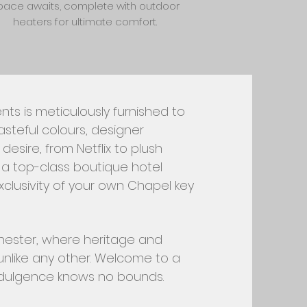
pace awaits, complete with outdoor
heaters for ultimate comfort.
ts is meticulously furnished to
steful colours, designer
desire, from Netflix to plush
f a top-class boutique hotel
clusivity of your own Chapel key
Chester, where heritage and
unlike any other. Welcome to a
indulgence knows no bounds.